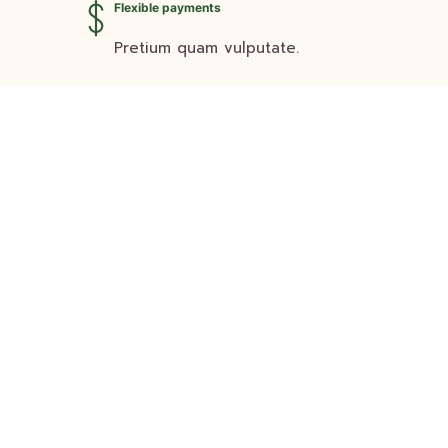
Flexible payments
Pretium quam vulputate.
Company
Find a location near you
See our stores
+1 (02) 345 6789
store@yourwebsite.com
Information
My account
Cart
Wishlist
Terms