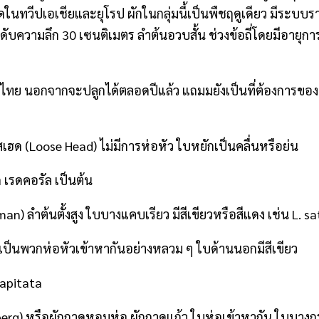
ิดในทวีปเอเชียและยุโรป ผักในกลุ่มนี้เป็นพืชฤดูเดียว มีระบบ
ามลึก 30 เซนติเมตร ลำต้นอวบสั้น ช่วงข้อถี่โดยมีอายุการเ
ไทย นอกจากจะปลูกได้ตลอดปีแล้ว แถมมยังเป็นที่ต้องการของตลาด
ูสเฮด (Loose Head) ไม่มีการห่อหัว ใบหยักเป็นคลื่นหรือย่น
ก เรดคอรัล เป็นต้น
) ลำต้นตั้งสูง ใบบางแคบเรียว มีสีเขียวหรือสีแดง เช่น L. sat
) เป็นพวกห่อหัวเข้าหากันอย่างหลวม ๆ ใบด้านนอกมีสีเขียว
capitata
(Iceberg) หรือผักกาดหอมห่อ ผักกาดแก้ว ใบห่อเข้าหากัน ใบบา