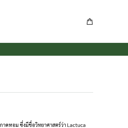
าดหอม ซึ่งมีชื่อวิทยาศาสตร์ว่า Lactuca