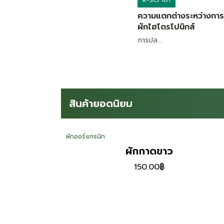
ความแตกต่างระหว่างการ 
ผักไฮโดรโปนิกส์
การปล…
สินค้ายอดนิยม
ปุ๋ยอินทรีย์
ปุ๋ยโอโซน
190.00
฿