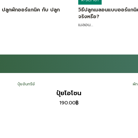
ปลูกผักออร์แกนิค กับ ปลูก
วิธีปลูกเมลอนแบบออร์แกนิค
จริงหรือ?
เมลอน…
ผักออร์แกรนิก
ผั
กรีนโอ๊ค
Original price was: 43.00฿.
Current price is: 40.
43.00
฿
40.00
฿