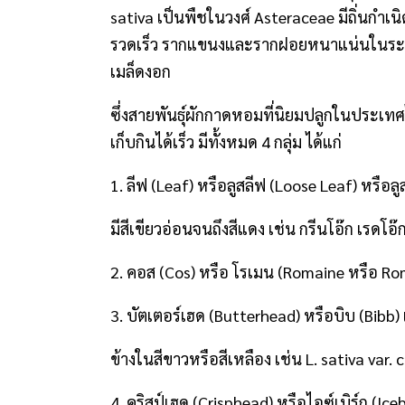
sativa เป็นพืชในวงศ์ Asteraceae มีถิ่นกำเน
รวดเร็ว รากแขนงและรากฝอยหนาแน่นในระดับคว
เมล็ดงอก
ซึ่งสายพันธุ์ผักกาดหอมที่นิยมปลูกในประเทศ
เก็บกินได้เร็ว มีทั้งหมด 4 กลุ่ม ได้แก่
1. ลีฟ (Leaf) หรือลูสลีฟ (Loose Leaf) หรือล
มีสีเขียวอ่อนจนถึงสีแดง เช่น กรีนโอ๊ก เรดโอ๊
2. คอส (Cos) หรือ โรเมน (Romaine หรือ Roman
3. บัตเตอร์เฮด (Butterhead) หรือบิบ (Bibb
ข้างในสีขาวหรือสีเหลือง เช่น L. sativa var. 
4. คริสป์เฮด (Crisphead) หรือไอซ์เบิร์ก 